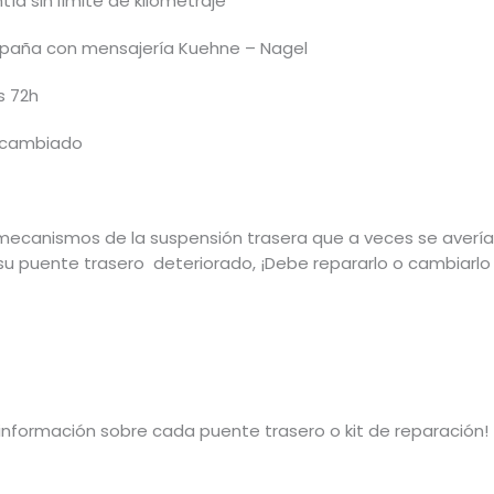
ía sin límite de kilometraje
España con mensajería Kuehne – Nagel
s 72h
e cambiado
mecanismos de la suspensión trasera que a veces se avería.
 su puente trasero deteriorado, ¡Debe repararlo o cambiar
 información sobre cada puente trasero o kit de reparación!