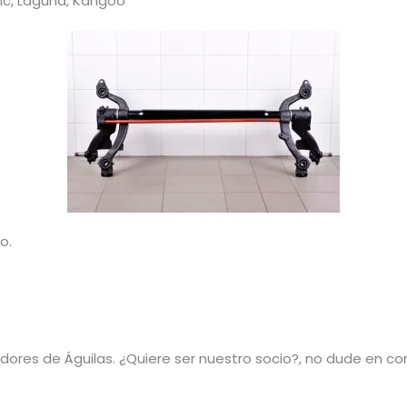
c, Laguna, Kangoo
o.
res de Águilas. ¿Quiere ser nuestro socio?, no dude en co