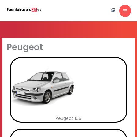
Ir
MEN
al
contenido
PRIN
Peugeot
Peugeot 106